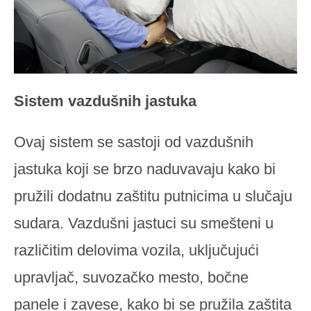
Sistem vazdušnih jastuka
Ovaj sistem se sastoji od vazdušnih
jastuka koji se brzo naduvavaju kako bi
pružili dodatnu zaštitu putnicima u slučaju
sudara. Vazdušni jastuci su smešteni u
različitim delovima vozila, uključujući
upravljač, suvozačko mesto, bočne
panele i zavese, kako bi se pružila zaštita